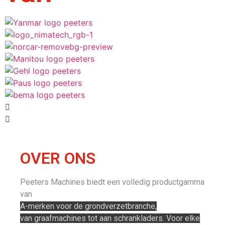
OVER ONS
Peeters Machines biedt een volledig productgamma
van
A-merken voor de grondverzetbranche,
van
graafmachines tot aan schrankladers. Voor elke