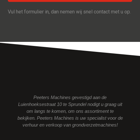
Vul het formulier in, dan nemen wij snel contact met u op.
Peeters Machines gevestigd aan de
Luienhoeksestraat 10 te Sprundel nodigt u graag uit
om langs te komen, om ons assortiment te
bekijken. Peeters Machines is uw specialist voor de
verhuur en verkoop van grondverzetmachines!